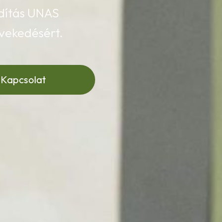
rdítás UNAS
vekedésért.
Kapcsolat