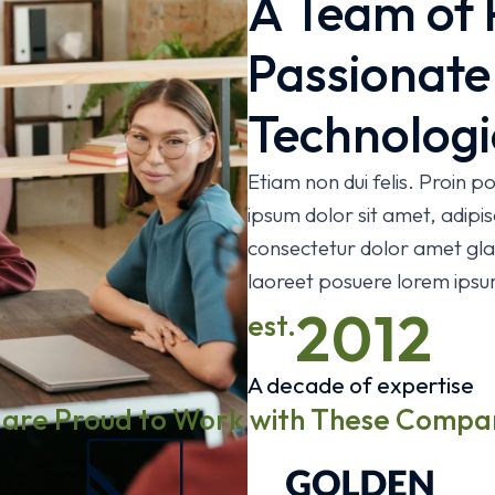
A Team of 
Passionat
Technologi
Etiam non dui felis. Proin
ipsum dolor sit amet, adipi
consectetur dolor amet glav
laoreet posuere lorem ipsu
2012
est.
A decade of expertise
are Proud to Work with These Compa