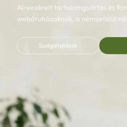
AI-vezérelt tartalomgyártás és fo
webáruházaknak, a nemzetközi nö
Szolgáltatások