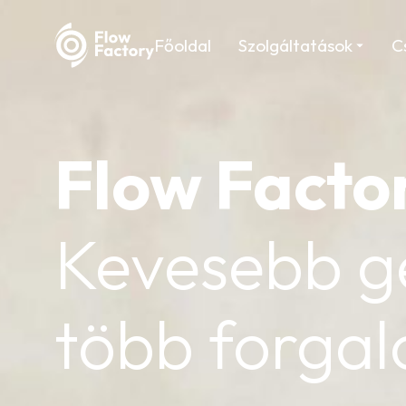
Főoldal
Szolgáltatások
C
Flow
Facto
Kevesebb g
több forga