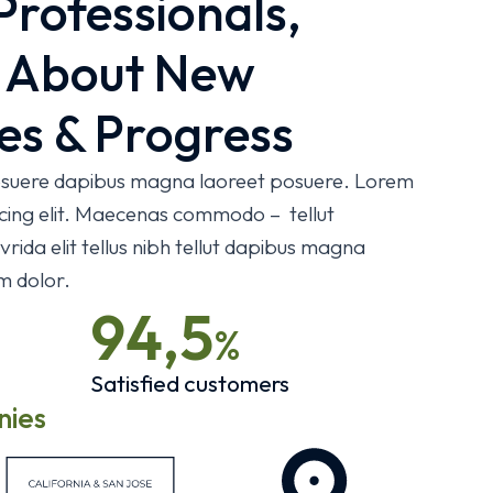
Professionals,
e About New
es & Progress
 posuere dapibus magna laoreet posuere. Lorem
scing elit. Maecenas commodo – tellut
rida elit tellus nibh tellut dapibus magna
m dolor.
94,5
%
Satisfied customers
nies