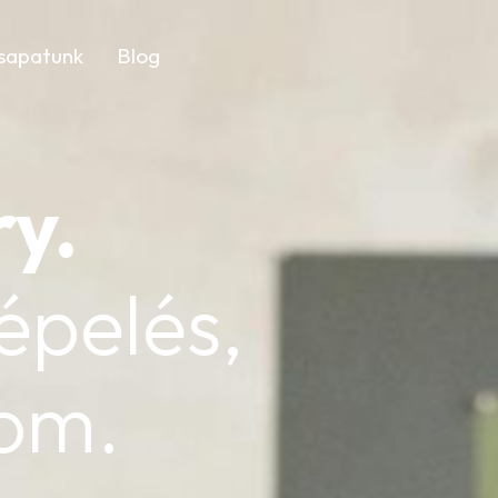
sapatunk
Blog
ry
.
épelés,
lom.