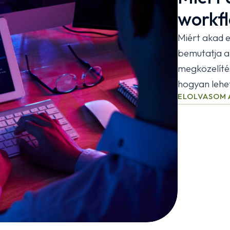
workf
Miért akad el
bemutatja a
megközelítés
hogyan lehet 
ELOLVASOM 