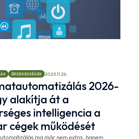
2025.11.26.
LÁS
ÉRDEKESSÉGEK
matautomatizálás 2026-
gy alakítja át a
séges intelligencia a
r cégek működését
automatizálás ma már nem extra, hanem