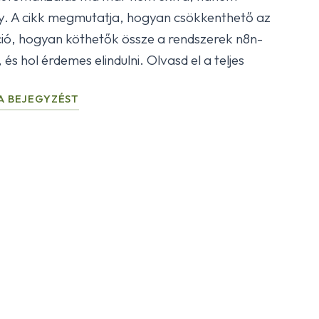
y. A cikk megmutatja, hogyan csökkenthető az
ció, hogyan köthetők össze a rendszerek n8n-
, és hol érdemes elindulni. Olvasd el a teljes
A BEJEGYZÉST