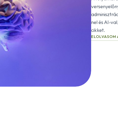
versenyelőn
adminisztrá
nel és AI-val
cikket.
ELOLVASOM 