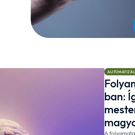
AUTOMATIZÁ
Folya
ban: Í
mester
magya
A folyamat