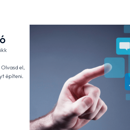
ió
cikk
 Olvasd el,
yt építeni.