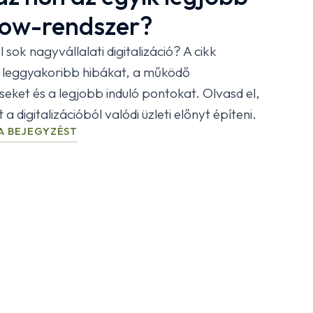
low-rendszer?
 sok nagyvállalati digitalizáció? A cikk
 leggyakoribb hibákat, a működő
eket és a legjobb induló pontokat. Olvasd el,
a digitalizációból valódi üzleti előnyt építeni.
A BEJEGYZÉST