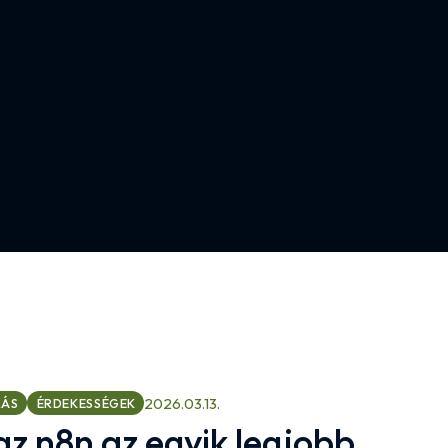
2026.03.13.
LÁS
ÉRDEKESSÉGEK
az n8n az egyik legjobb