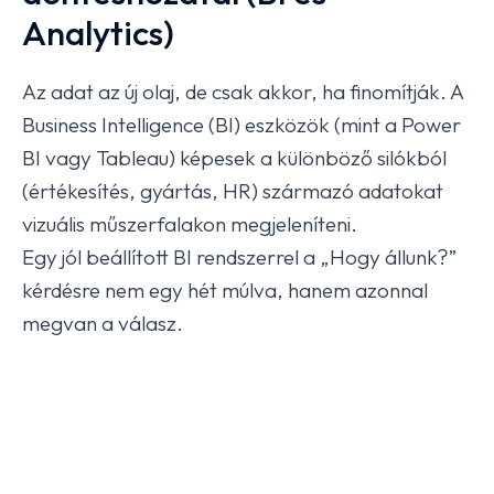
Analytics)
Az adat az új olaj, de csak akkor, ha finomítják. A
Business Intelligence (BI) eszközök (mint a Power
BI vagy Tableau) képesek a különböző silókból
(értékesítés, gyártás, HR) származó adatokat
vizuális műszerfalakon megjeleníteni.
Egy jól beállított BI rendszerrel a „Hogy állunk?”
kérdésre nem egy hét múlva, hanem azonnal
megvan a válasz.
4. Ügyfélélmény
digitalizációja (CRM és
Omnichannel)