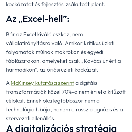
kockázatot és fejlesztési zsákutcát jelent.
Az „Excel-hell”:
Bár az Excel kiváló eszköz, nem
vállalatirányításra való. Amikor kritikus üzleti
folyamatok múlnak makrókon és egyedi
táblázatokon, amelyeket csak „Kovács úr ért a
harmadikon”, az óriási üzleti kockázat.
A
McKinsey kutatása szerint
a digitális
transzformációk közel 70%-a nem éri el a kitűzött
célokat. Ennek oka legtöbbször nem a
technológia hibája, hanem a rossz diagnózis és a
szervezeti ellenállás.
A digitalizációs stratégia