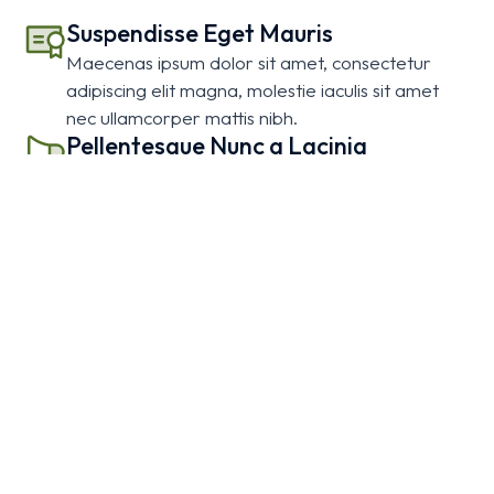
Suspendisse Eget Mauris
Maecenas ipsum dolor sit amet, consectetur
adipiscing elit magna, molestie iaculis sit amet
nec ullamcorper mattis nibh.
Pellentesque Nunc a Lacinia
Ipsum amet – lorem ipsum dolor sit amet,
consectetur adipiscing elit magna, molestie iaculis
adipiscing non porttitor nunc.
Lorem Ipsum Lobortis Quis
Ipsum amet – lorem ipsum dolor sit amet elit
magna, molestie iaculis adipiscing elit. Donec non
porttitor nunc.
Glavrida Lorem
Ipsum amet lorem ipsum dolor sit amet adipiscing
elit magna, molestie iaculis adipiscing non
porttitor nunc.