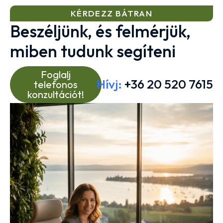
KÉRDEZZ BÁTRAN
Beszéljünk, és felmérjük,
miben tudunk segíteni
Foglalj
Hívj:
+36 20 520 7615
telefonos
konzultációt!