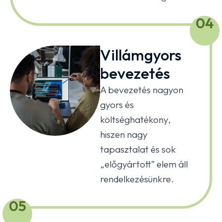
04
Villámgyors
bevezetés
A bevezetés nagyon
gyors és
költséghatékony,
hiszen nagy
tapasztalat és sok
„előgyártott” elem áll
rendelkezésünkre.
05