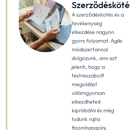
Szerződésköté
A szerződéskötés és a
tevékenység
elkezdése nagyon
gyors folyamat. Agilis
módszertannal
dolgozunk, ami azt
jelenti, hogy a
testreszabott
megoldást
villámgyorsan
elkezdheted
kipróbálni és még
tudunk rajta
finomhangolni.