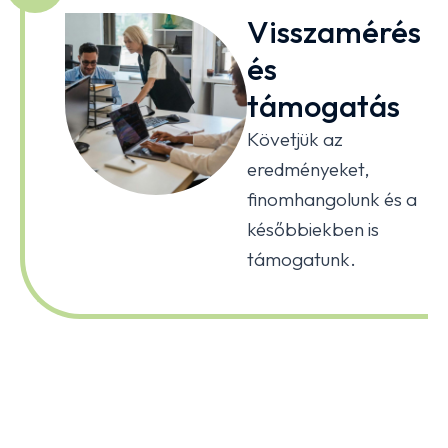
Visszamérés
és
támogatás
Követjük az
eredményeket,
finomhangolunk és a
későbbiekben is
támogatunk.