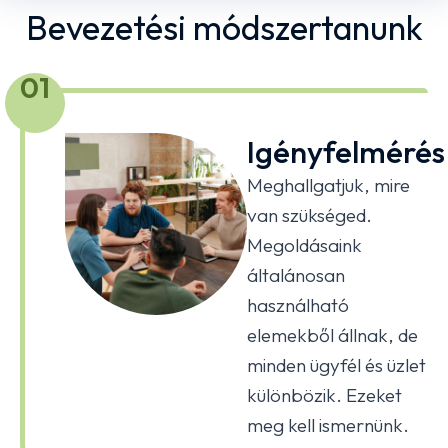
Bevezetési módszertanunk
01
Igényfelmérés
Meghallgatjuk, mire
van szükséged.
Megoldásaink
általánosan
használható
elemekből állnak, de
minden ügyfél és üzlet
különbözik. Ezeket
meg kell ismernünk.