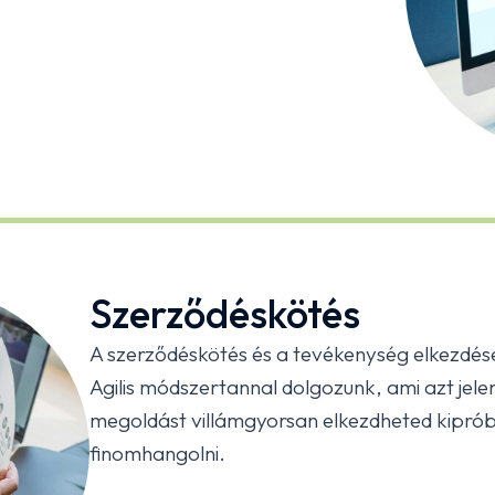
Szerződéskötés
A szerződéskötés és a tevékenység elkezdés
Agilis módszertannal dolgozunk, ami azt jele
megoldást villámgyorsan elkezdheted kipróbá
finomhangolni.