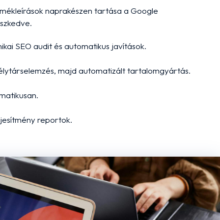
rmékleírások naprakészen tartása a Google
eszkedve.
ikai SEO audit és automatikus javítások.
télytárselemzés, majd automatizált tartalomgyártás.
omatikusan.
ljesítmény reportok.