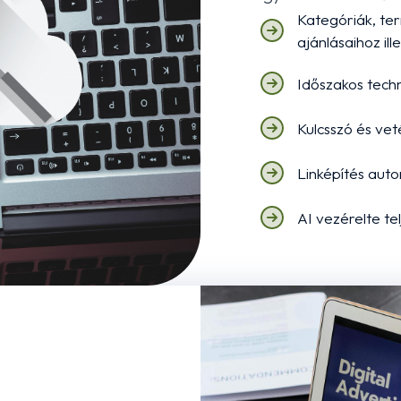
Kategóriák, te
ajánlásaihoz ill
Időszakos techn
Kulcsszó és ve
Linképítés aut
AI vezérelte te