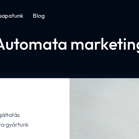
sapatunk
Blog
Automata marketin
gáltatás
va gyártunk