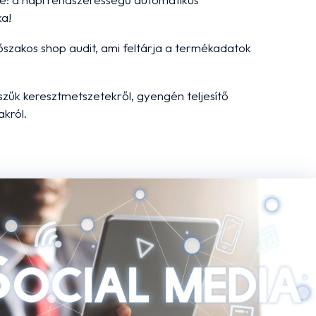
ka!
őszakos shop audit, ami feltárja a termékadatok
 szűk keresztmetszetekről, gyengén teljesítő
akról.