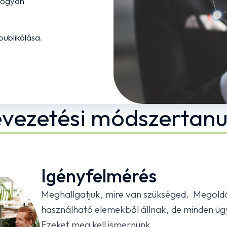
 hogyan
publikálása.
vezetési módszertan
Igényfelmérés
Meghallgatjuk, mire van szükséged. Megold
használható elemekből állnak, de minden ügyf
Ezeket meg kell ismernünk.