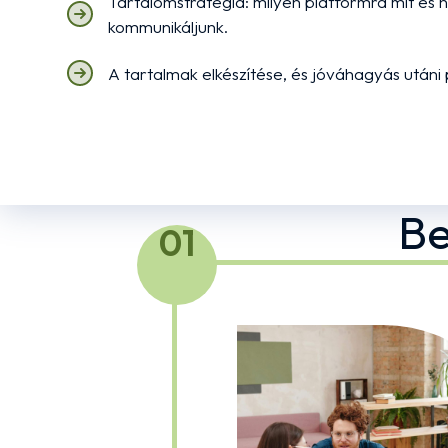
Tartalomstratégia: milyen platformra mit és
kommunikáljunk.
A tartalmak elkészítése, és jóváhagyás utáni 
Be
01