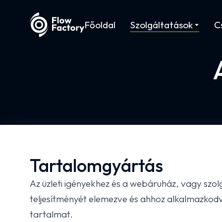
Főoldal
Szolgáltatások
C
Tartalomgyártás
Az üzleti igényekhez és a webáruház, vagy szol
teljesítményét elemezve és ahhoz alkalmazkod
tartalmat.