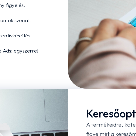
ny figyelés.
ontok szerint.
eatívkészítés .
e Ads: egyszerre!
Keresőopt
A termékeidre, kate
figyelmét a kereső