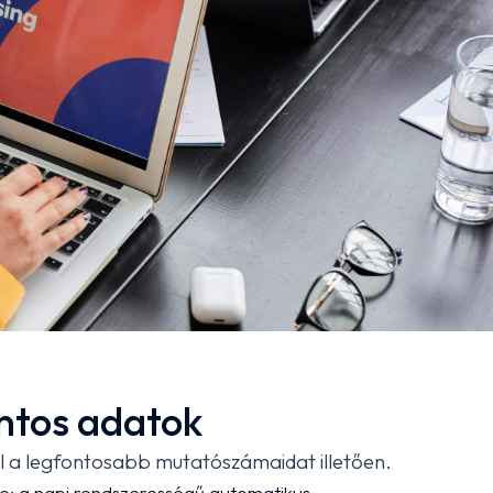
ntos adatok
l a legfontosabb mutatószámaidat illetően.
se: a napi rendszerességű automatikus