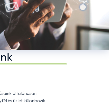
unk
ásaink általánosan
él és üzlet különbözik.