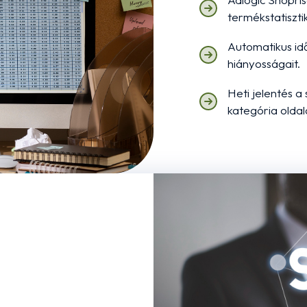
termékstatiszti
Automatikus id
hiányosságait.
Heti jelentés a
kategória oldal
.