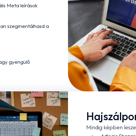
s Meta leírások
ban szegmentálhasd a
vagy gyengülő
Hajszálpo
Mindig képben lesze
Adlogic Shopri