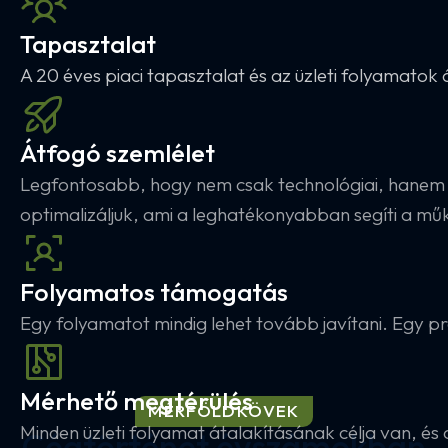
Tapasztalat
A 20 éves piaci tapasztalat és az üzleti folyamatok 
Átfogó szemlélet
Legfontosabb, hogy nem csak technológiai, hanem ü
optimalizáljuk, ami a leghatékonyabban segíti a mű
Folyamatos támogatás
Egy folyamatot mindig lehet tovább javítani. Egy pro
Mérhető megtérülés
MÉRFÖLDKÖVEK
Minden üzleti folyamat átalakításának célja van, é
Cégtörténet évszámokban