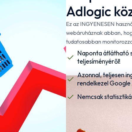
Adlogic kö
Ez az INGYENESEN használh
webáruháznak abban, hogy 
tudatosabban monitorozz
Naponta átlátható s
teljesíményéről!
Azonnal, teljesen 
rendelkezel Google A
Nemcsak statisztikát
féleképpen
ÁROK!