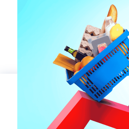
A négy termékcsoport
A termékek eladások alapján általában külön
teljesítenek.
Vannak termékeid, amik hasítanak, ők a SZT