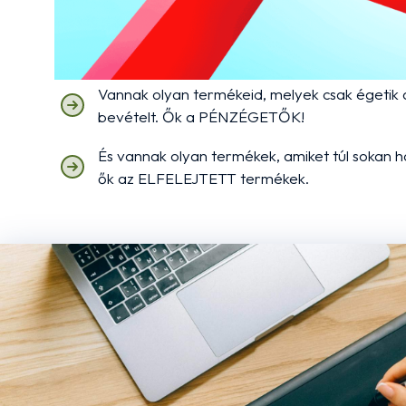
Vannak termékeid, amik mennek, de mehetné
JAVÍTANDÓK!
Vannak olyan termékeid, melyek csak égetik a
bevételt. Ők a PÉNZÉGETŐK!
És vannak olyan termékek, amiket túl sokan 
ők az ELFELEJTETT termékek.