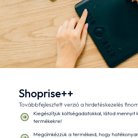
Shoprise++
Továbbfejlesztett verzió a hirdetéskezelés fin
Kiegészítjük költségadatokkal, látod mennyit 
termékekre!
Megcímkézzük a termékeid, hogy hatékonya