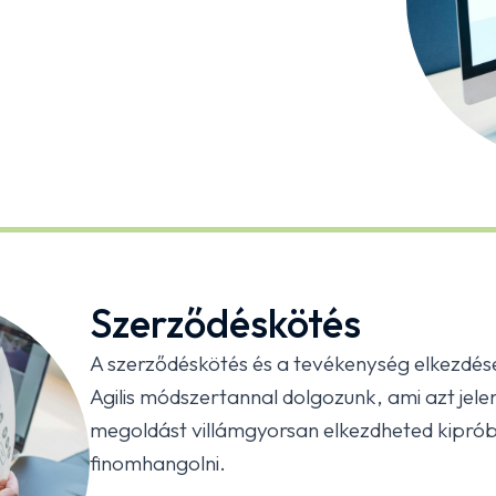
Szerződéskötés
A szerződéskötés és a tevékenység elkezdés
Agilis módszertannal dolgozunk, ami azt jele
megoldást villámgyorsan elkezdheted kipróbá
finomhangolni.