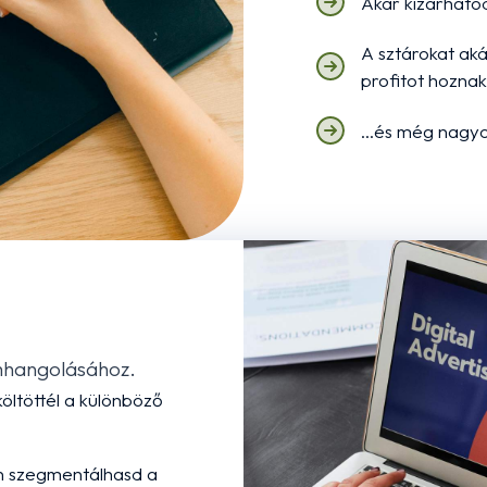
Akár kizárhatod
A sztárokat aká
profitot hoznak
...és még nagyo
omhangolásához.
költöttél a különböző
n szegmentálhasd a