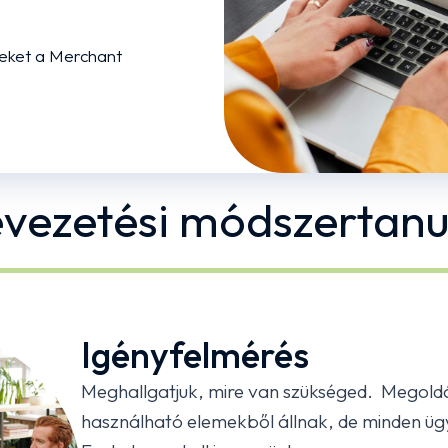
seket a Merchant
vezetési módszertan
Igényfelmérés
Meghallgatjuk, mire van szükséged. Megold
használható elemekből állnak, de minden ügyf