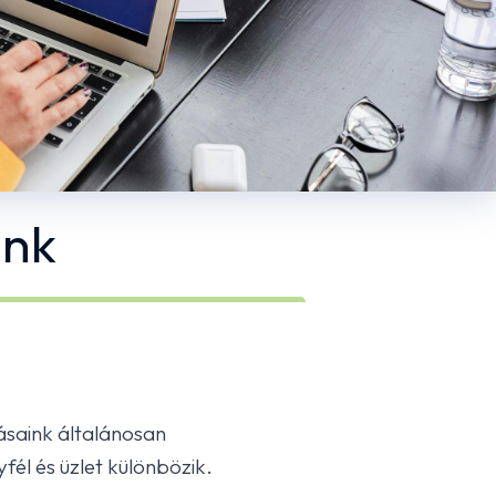
unk
ásaink általánosan
él és üzlet különbözik.