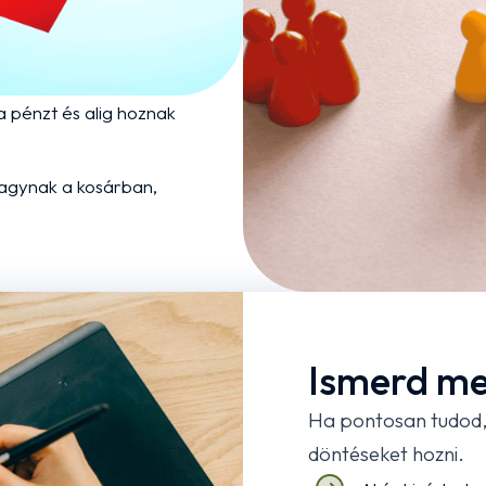
nek jobban is. Ők a
 pénzt és alig hoznak
hagynak a kosárban,
Ismerd me
Ha pontosan tudod, 
döntéseket hozni.