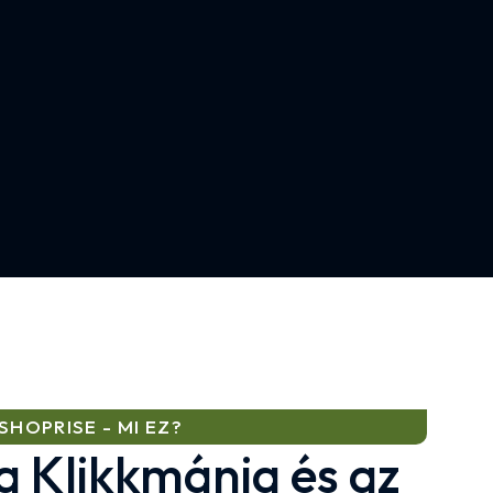
SHOPRISE - MI EZ?
a Klikkmánia és az