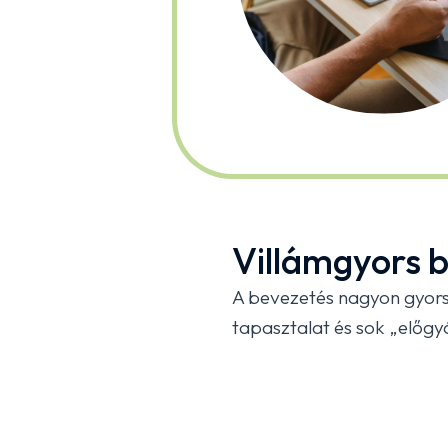
Villámgyors 
A bevezetés nagyon gyors
tapasztalat és sok „előgyá