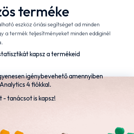
zös terméke
ató eszköz óriási segítséget ad minden
a termék teljesítményeket minden eddiginél
a.
tatisztikát kapsz a termékeid
ingyenesen igénybevehető amennyiben
nalytics 4 fiókkal.
 - tanácsot is kapsz!