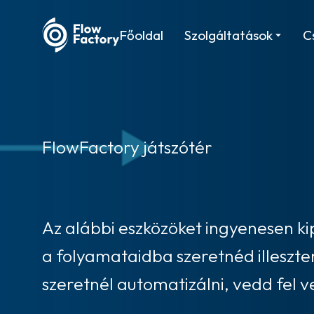
Főoldal
Szolgáltatások
C
FlowFactory játszótér
Az alábbi eszközöket ingyenesen k
a folyamataidba szeretnéd illeszt
szeretnél automatizálni, vedd fel v