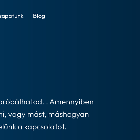
sapatunk
Blog
ipróbálhatod. . Amennyiben
eni, vagy mást, máshogyan
elünk a kapcsolatot.