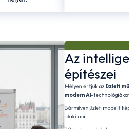
Az intelli
építészei
Mélyen értjük az
üzleti m
modern AI
-technológiáka
Bármilyen üzleti modellt k
alakítani.