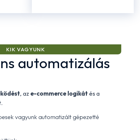
KIK VAGYUNK
gens automatizálás
űködést
, az
e-commerce logikát
és a
t.
épesek vagyunk automatizált gépezetté