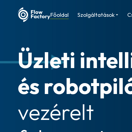
Főoldal
Szolgáltatások
C
Üzleti intel
és robotpil
vezérelt