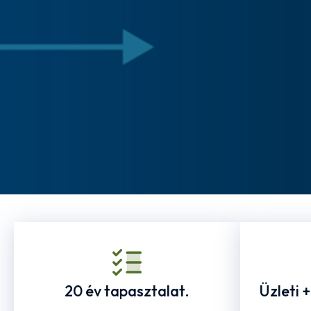
20 év tapasztalat.
Üzleti 