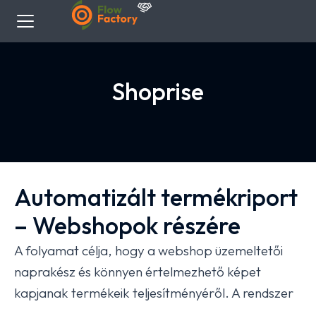
Shoprise
Automatizált termékriport
– Webshopok részére
A folyamat célja, hogy a webshop üzemeltetői
naprakész és könnyen értelmezhető képet
kapjanak termékeik teljesítményéről. A rendszer
automatikusan elemzi az értékesítési adatokat,