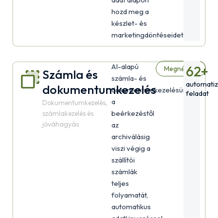
hozd meg a
készlet- és
marketingdöntéseidet.
AI-alapú
62
+
Megnézem
Számla és
számla- és
automatiz
dokumentumkezelés
dokumentumkezelésünk
feladat
a
Dokumentumkezelés,
beérkezéstől
számlakezelés és
jóváhagyás
az
archiválásig
viszi végig a
szállítói
számlák
teljes
folyamatát,
automatikus