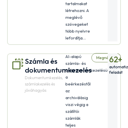
tartalmakat
létrehozni. A
meglévő
szövegeket
több nyelvre
lefordítja…
AI-alapú
62
+
Megnézem
Számla és
számla- és
automatiz
dokumentumkezelés
dokumentumkezelésünk
feladat
a
Dokumentumkezelés,
beérkezéstől
számlakezelés és
jóváhagyás
az
archiválásig
viszi végig a
szállítói
számlák
teljes