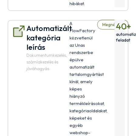
hibákat.
A
40
+
Megnézem
Automatizált
FlowFactory
automatiz
kategória
közvetlenül
feladat
leírás
az Unas
rendszerbe
Dokumentumkezelés,
épülve
számlakezelés és
automatizált
jóváhagyás
tartalomgyártást
kínál, amely
képes
hiányzó
termékleírásokat,
kategóriaoldalakat,
képeket és
egyéb
webshop-