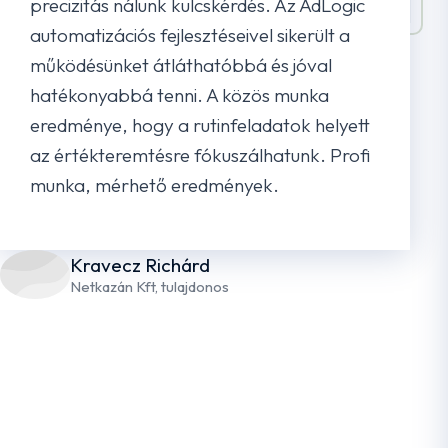
precizitás nálunk kulcskérdés. Az AdLogic
marketingdöntéseidet.
automatizációs fejlesztéseivel sikerült a
működésünket átláthatóbbá és jóval
Megnézem az összes funkciót!
hatékonyabbá tenni. A közös munka
eredménye, hogy a rutinfeladatok helyett
az értékteremtésre fókuszálhatunk. Profi
munka, mérhető eredmények.
Kravecz Richárd
Netkazán Kft, tulajdonos