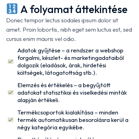
A folyamat áttekintése
és a termékeket négy, üzletileg releváns
kategóriába sorolja:
Donec tempor lectus sodales ipsum dolor sit
Sztár termékek – kiemelkedően jól
amet. Proin lobortis, nibh eget sem luctus est, sed
teljesítenek.
cursus enim mauris vel odio.
Adatok gyűjtése – a rendszer a webshop
Javítandó termékek – mérsékelt
forgalmi, készlet- és marketingadataiból
forgalmúak, de van bennük potenciál.
dolgozik (eladások, árak, hirdetési
költségek, látogatottság stb.).
Pénzégető termékek – költségesek, de
nem hoznak bevételt.
Elemzés és értékelés – a begyűjtött
adatokat statisztikai és viselkedési minták
Zombi termékek – hosszú ideje nem
alapján értékeli.
fogynak, elhanyagolhatók.
Termékcsoportok kialakítása – minden
termék automatikusan besorolásra kerül a
négy kategória egyikébe.