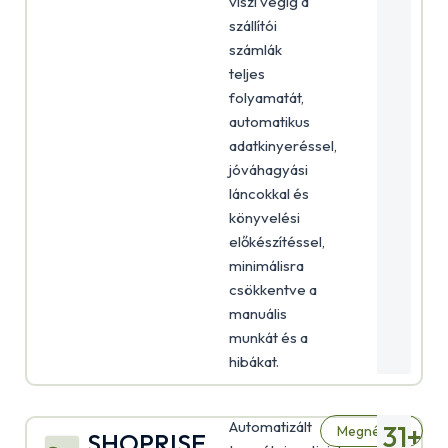
viszi végig a
szállítói
számlák
teljes
folyamatát,
automatikus
adatkinyeréssel,
jóváhagyási
láncokkal és
könyvelési
előkészítéssel,
minimálisra
csökkentve a
manuális
munkát és a
hibákat.
Automatizált
31
+
Megnézem
SHOPRISE