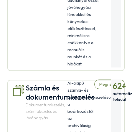
adatkinyeréssel,
jóváhagyási
láncokkal és
könyvelési
előkészítéssel,
minimálisra
csökkentve a
manuális
munkát és a
hibákat.
AI-alapú
62
+
Megnézem
Számla és
számla- és
automatiz
dokumentumkezelés
dokumentumkezelésünk
feladat
a
Dokumentumkezelés,
beérkezéstől
számlakezelés és
jóváhagyás
az
archiválásig