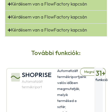
Kérdésem van a FlowFactory kapcsán
Kérdésem van a FlowFactory kapcsán
Kérdésem van a FlowFactory kapcsán
További funkciók:
Automatizált
31
+
Megnézem
SHOPRISE
termékriportjaink
funkció
Automatizált
valós időben
termékriport
megmutatják,
melyik
terméked a
sztár,