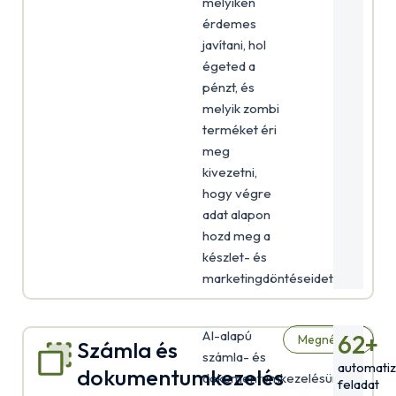
melyiken
érdemes
javítani, hol
égeted a
pénzt, és
melyik zombi
terméket éri
meg
kivezetni,
hogy végre
adat alapon
hozd meg a
készlet- és
marketingdöntéseidet.
AI-alapú
62
+
Megnézem
Számla és
számla- és
automatiz
dokumentumkezelés
dokumentumkezelésünk
feladat