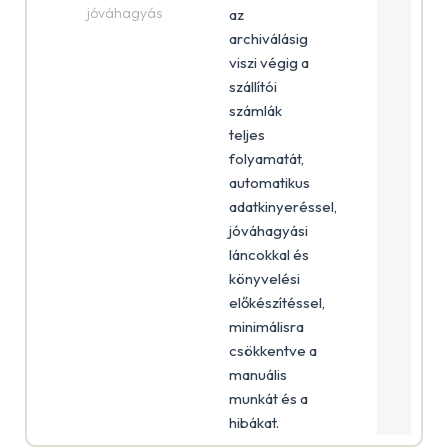
jóváhagyás
az
archiválásig
viszi végig a
szállítói
számlák
teljes
folyamatát,
automatikus
adatkinyeréssel,
jóváhagyási
láncokkal és
könyvelési
előkészítéssel,
minimálisra
csökkentve a
manuális
munkát és a
hibákat.