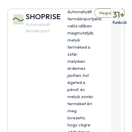
Automatizált
31
+
Megnézem
SHOPRISE
termékriportjaink
funkció
Automatizált
valós időben
termékriport
megmutatják,
melyik
terméked a
sztár,
melyiken
érdemes
javítani, hol
égeted a
pénzt, és
melyik zombi
terméket éri
meg
kivezetni,
hogy végre
adat alapon