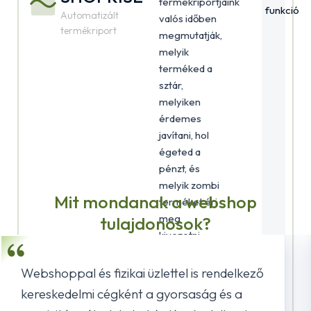
termékriportjaink
funkció
Automatizált
valós időben
termékriport
megmutatják,
melyik
terméked a
sztár,
melyiken
érdemes
javítani, hol
égeted a
pénzt, és
melyik zombi
Mit mondanak a webshop
terméket éri
meg
tulajdonosok?
kivezetni,
hogy végre
adat alapon
Webshoppal és fizikai üzlettel is rendelkező
hozd meg a
kereskedelmi cégként a gyorsaság és a
készlet- és