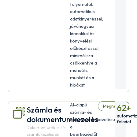
folyamatát,
automatikus
adatkinyeréssel,
jóváhagyási
láncokkal és
könyvelési
előkészítéssel,
minimálisra
csökkentve a
manuális
munkát és a
hibákat.
AI-alapú
62
+
Megnézem
Számla és
számla- és
automatiz
dokumentumkezelés
dokumentumkezelésünk
feladat
a
Dokumentumkezelés,
beérkezéstől
számlakezelés és