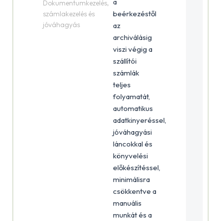
a
Dokumentumkezelés,
beérkezéstől
számlakezelés és
jóváhagyás
az
archiválásig
viszi végig a
szállítói
számlák
teljes
folyamatát,
automatikus
adatkinyeréssel,
jóváhagyási
láncokkal és
könyvelési
előkészítéssel,
minimálisra
csökkentve a
manuális
munkát és a