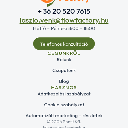
+ 36 20 520 7615
laszlo.venk@flowfactory.hu
Hétfő – Péntek: 8:00 – 18:00
Telefonos konzultáció
CÉGÜNKRŐL
Rólunk
Csapatunk
Blog
HASZNOS
Adatkezelési szabályzat
Cookie szabályzat
Automatizált marketing – részletek
© 2006 Pontit Kft.
Minden jog fenntartva