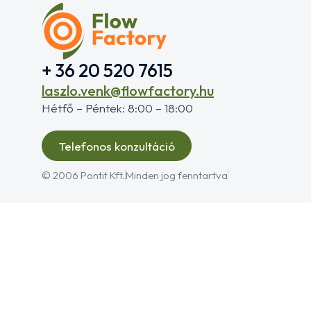
+ 36 20 520 7615
laszlo.venk@flowfactory.hu
Hétfő – Péntek: 8:00 – 18:00
Telefonos konzultáció
© 2006 Pontit Kft.
Minden jog fenntartva