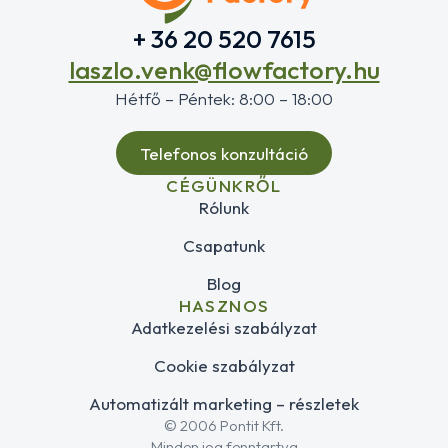
+ 36 20 520 7615
laszlo.venk@flowfactory.hu
Hétfő – Péntek: 8:00 – 18:00
Telefonos konzultáció
CÉGÜNKRŐL
Rólunk
Csapatunk
Blog
HASZNOS
Adatkezelési szabályzat
Cookie szabályzat
Automatizált marketing – részletek
© 2006 Pontit Kft.
Minden jog fenntartva