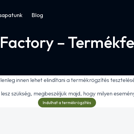
sapatunk
Blog
Factory – Termékfel
lenleg innen lehet elindítani a termékrögzítés tesztelés
lesz szükség, megbeszéljük majd, hogy milyen esemény i
Indulhat a termékrögzítés