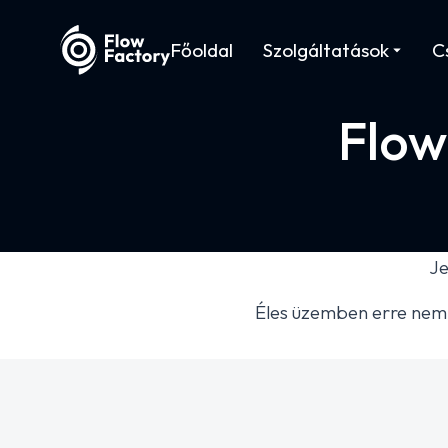
Főoldal
Szolgáltatások
C
Flow
Je
Éles üzemben erre nem 