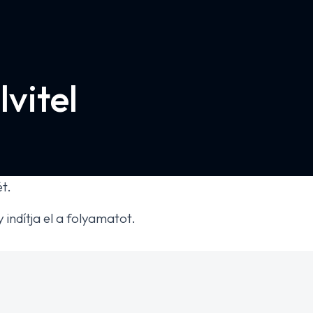
vitel
ét.
ndítja el a folyamatot.