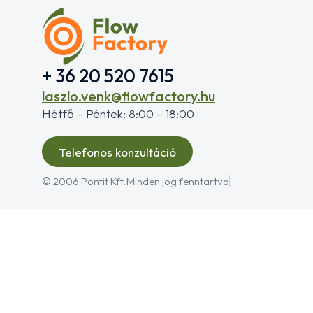
+ 36 20 520 7615
laszlo.venk@flowfactory.hu
Hétfő – Péntek: 8:00 – 18:00
Telefonos konzultáció
© 2006 Pontit Kft.
Minden jog fenntartva